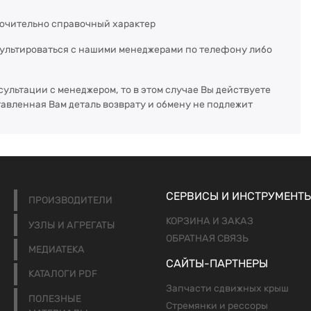
ючительно справочный характер
сультироваться с нашими менеджерами по телефону либо
сультации с менеджером, то в этом случае Вы действуете
тавленная Вам деталь возврату и обмену не подлежит
СЕРВИСЫ И ИНСТРУМЕНТ
ПРОИЗВОДИТЕЛИ
КОРЗИНА И ЗАКАЗ
УЗЛЫ И АГРЕГАТЫ
ОБРАТНАЯ СВЯЗЬ
МЕДИАТЕКА
САЙТЫ-ПАРТНЕРЫ
КАТАЛОГИ PDF
Запчасти сдвижных крыш
ПОЛЕЗНЫЕ
Стремянки и рессоры