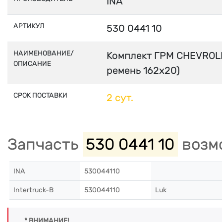
INA
АРТИКУЛ
530 0441 10
НАИМЕНОВАНИЕ/
Комплект ГРМ CHEVROLET
ОПИСАНИЕ
ремень 162x20)
СРОК ПОСТАВКИ
2 сут.
Запчасть
530 0441 10
возмо
INA
530044110
Intertruck-B
530044110
Luk
* ВНИМАНИЕ!