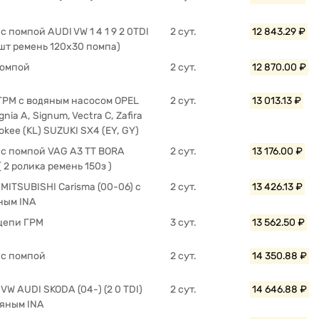
с помпой AUDI VW 1 4 1 9 2 0TDI
2 сут.
12 843.29 ₽
шт ремень 120x30 помпа)
помпой
2 сут.
12 870.00 ₽
ГРМ с водяным насосом OPEL
2 сут.
13 013.13 ₽
ignia A, Signum, Vectra C, Zafira
okee (KL) SUZUKI SX4 (EY, GY)
 с помпой VAG A3 TT BORA
2 сут.
13 176.00 ₽
( 2 ролика ремень 150з )
MITSUBISHI Carisma (00-06) с
2 сут.
13 426.13 ₽
ным INA
цепи ГРМ
3 сут.
13 562.50 ₽
 с помпой
2 сут.
14 350.88 ₽
VW AUDI SKODA (04-) (2 0 TDI)
2 сут.
14 646.88 ₽
дяным INA