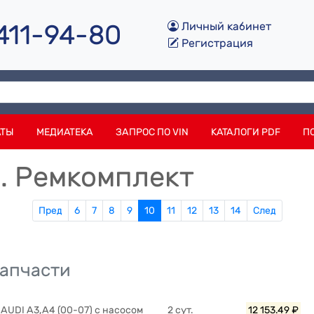
 411-94-80
Личный кабинет
Регистрация
АТЫ
МЕДИАТЕКА
ЗАПРОС ПО VIN
КАТАЛОГИ PDF
П
a. Ремкомплект
Пред
6
7
8
9
10
11
12
13
14
След
запчасти
AUDI A3,A4 (00-07) с насосом
2 сут.
12 153.49 ₽