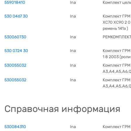
559018410
Ina
Комплект цел
530 0467 30
Ina
Комплект ГРМ 
XC70 XC90 2 0 
ремень 141з )
530060730
Ina
РЕМКОМПЛЕКТ
530 0724 30
Ina
Комплект ГРМ
1 8 2003 (рол
530055032
Ina
Комплект ГРМ 
A3,A4,A5,A6,Q3
530055032
Ina
Комплект ГРМ 
A3,A4,A5,A6,Q3
Справочная информация
530084310
Ina
Комплект ГРМ