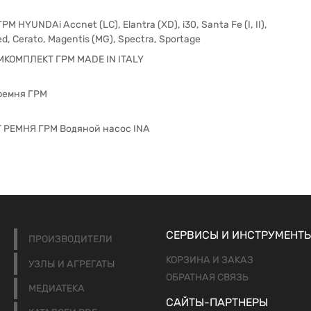
М HYUNDAi Accnet (LC), Elantra (XD), i30, Santa Fe (I, II),
d, Cerato, Magentis (MG), Spectra, Sportage
МКОМПЛЕКТ ГРМ MADE IN ITALY
ремня ГРМ
РЕМНЯ ГРМ Водяной насос INA
СЕРВИСЫ И ИНСТРУМЕНТ
ПРОИЗВОДИТЕЛИ
КОРЗИНА И ЗАКАЗ
УЗЛЫ И АГРЕГАТЫ
ОБРАТНАЯ СВЯЗЬ
МЕДИАТЕКА
САЙТЫ-ПАРТНЕРЫ