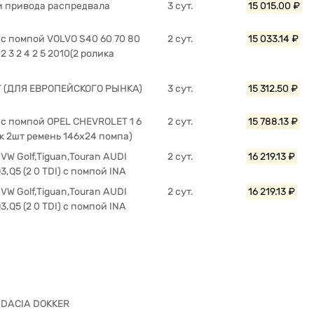
и привода распредвала
3 сут.
15 015.00 ₽
с помпой VOLVO S40 60 70 80
2 сут.
15 033.14 ₽
2 3 2 4 2 5 2010(2 ролика
 (ДЛЯ ЕВРОПЕЙСКОГО РЫНКА)
3 сут.
15 312.50 ₽
 с помпой OPEL CHEVROLET 1 6
2 сут.
15 788.13 ₽
ик 2шт ремень 146x24 помпа)
VW Golf,Tiguan,Touran AUDI
2 сут.
16 219.13 ₽
,Q5 (2 0 TDI) с помпой INA
VW Golf,Tiguan,Touran AUDI
2 сут.
16 219.13 ₽
,Q5 (2 0 TDI) с помпой INA
 DACIA DOKKER