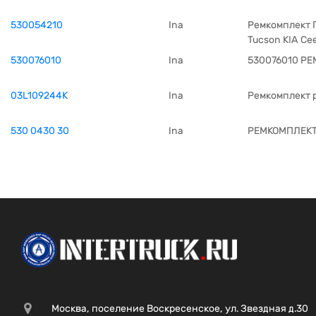
530054210
Ina
Ремкомплект ГР
Tucson KIA Cee
530076010
Ina
530076010 РЕ
03L109244K
Ina
Ремкомплект 
530 0430 30
Ina
РЕМКОМПЛЕКТ 
Москва, поселение Воскресенское, ул. Звездная д.30